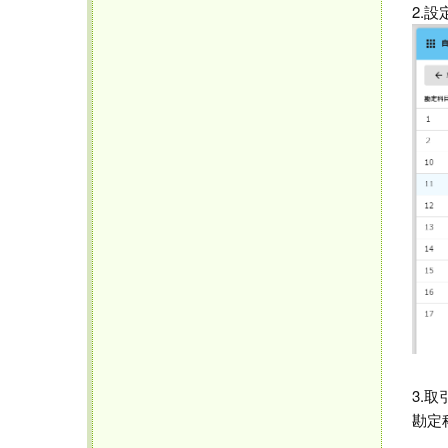
2.
3.
勘定