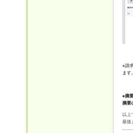
※請
ます
※摘
摘要
以上
最後