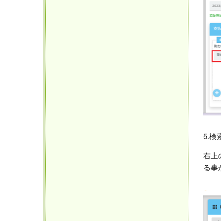
5.
右上
る事