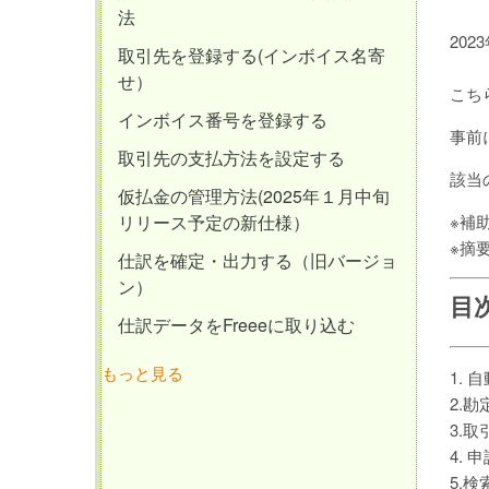
法
20
取引先を登録する(インボイス名寄
せ）
こち
インボイス番号を登録する
事前
取引先の支払方法を設定する
該当
仮払金の管理方法(2025年１月中旬
※補
リリース予定の新仕様）
※摘
仕訳を確定・出力する（旧バージョ
ン）
目
仕訳データをFreeeに取り込む
もっと見る
1.
2.
3.
4.
5.