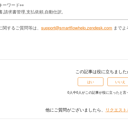
キーワード👀
書,請求書管理,支払依頼,自動仕訳,
に関するご質問等は、
support@smartflowhelp.zendesk.com
までよ
この記事は役に立ちました
はい
いいえ
0人中0人がこの記事が役に立ったと言
他にご質問がございましたら、
リクエスト